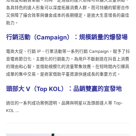
各具特色的達人形象可以深度拓展消費人群。而可持續的緊密合作
又保障了撮合效率與傭金成本的長期穩定，是放大生意增長的最佳
助力。
行銷活動（Campaign
）：規模銷量的爆發場
電商大促、行銷 IP、行業活動等一系列行銷 Campaign，賦予了抖
音電商節日化、主題化的行銷能力，為用戶不斷創造在抖音上消費
的理由和心智，並借助規模化的流量聚集效應，在短時間內引爆高
成單的集中交易，是商家借助平臺資源快速成長的重要方式。
頭部大 V
（Top KOL
）：品銷雙贏的宣發地
過往的一系列成功案例證明，品牌與明星以及頭部達人等 Top-
KOL …