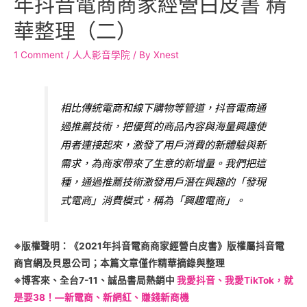
年抖音電商商家經營白皮書 精
華整理（二）
1 Comment
/
人人影音學院
/ By
Xnest
相比傳統電商和線下購物等管道，抖音電商通
過推薦技術，把優質的商品內容與海量興趣使
用者連接起來，激發了用戶消費的新體驗與新
需求，為商家帶來了生意的新增量。我們把這
種，通過推薦技術激發用戶潛在興趣的「發現
式電商」消費模式，稱為「興趣電商」。
※版權聲明：《2021年抖音電商商家經營白皮書》版權屬抖音電
商官網及貝恩公司；本篇文章僅作精華摘錄與整理
※博客來、全台7-11、誠品書局熱銷中
我愛抖音、我愛TikTok，就
是要38！—新電商、新網紅、賺錢新商機