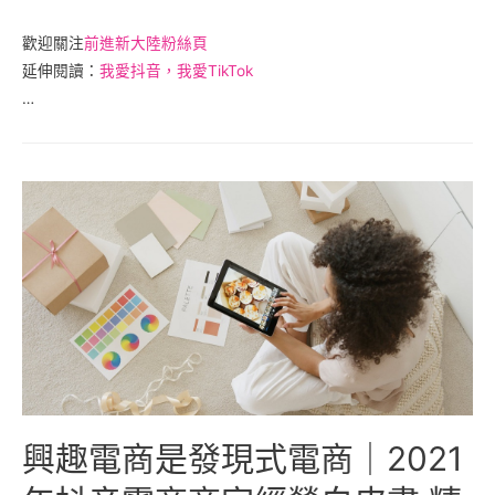
歡迎關注
前進新大陸粉絲頁
延伸閱讀：
我愛抖音，我愛
T
ikTok
…
興趣電商是發現式電商｜2021