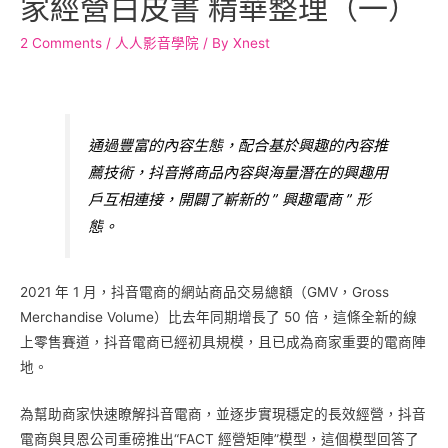
家經營白皮書 精華整理（一）
2 Comments
/
人人影音學院
/ By
Xnest
通過豐富的內容生態，配合基於興趣的內容推
薦技術，抖音將商品內容與海量潛在的興趣用
戶互相連接，開闢了嶄新的 ” 興趣電商 ” 形
態。
2021 年 1 月，抖音電商的網站商品交易總額（GMV，Gross
Merchandise Volume）比去年同期增長了 50 倍，這條全新的線
上零售賽道，抖音電商已經初具規模，且已成為商家重要的電商陣
地。
為幫助商家快速瞭解抖音電商，並逐步實現穩定的長效經營，抖音
電商與貝恩公司重磅推出“FACT 經營矩陣”模型，這個模型回答了