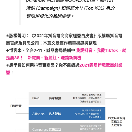
(Alliance) 用於構建穩定的日常銷量，而行銷
活動 (Campaign) 和頭部大 V (Top KOL) 用於
實現規模化的品銷爆發。
※版權聲明：《2021年抖音電商商家經營白皮書》版權屬抖音電
商官網及貝恩公司；本篇文章僅作精華摘錄與整理
※博客來、全台7-11、誠品書局熱銷中
我愛抖音、我愛TikTok，就
是要38！—新電商、新網紅、賺錢新商機
※想學習如何用抖音賣商品？你不能錯過
2021義烏跨境電商創業
營
！