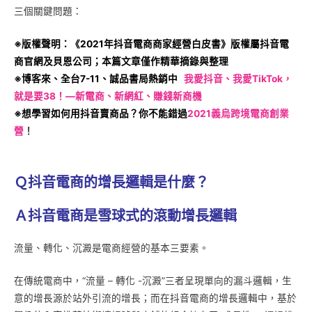
三個關鍵問題：
※版權聲明：《2021年抖音電商商家經營白皮書》版權屬抖音電
商官網及貝恩公司；本篇文章僅作精華摘錄與整理
※博客來、全台7-11、誠品書局熱銷中
我愛抖音、我愛TikTok，
就是要38！—新電商、新網紅、賺錢新商機
※想學習如何用抖音賣商品？你不能錯過
2021義烏跨境電商創業
營
！
Ｑ抖音電商的增長邏輯是什麼？
Ａ抖音電商是雪球式的滾動增長邏輯
流量、轉化、沉澱是電商經營的基本三要素。
在傳統電商中，“流量 – 轉化 -沉澱”三者呈現單向的漏斗邏輯，生
意的增長源於站外引流的增長；而在抖音電商的增長邏輯中，基於