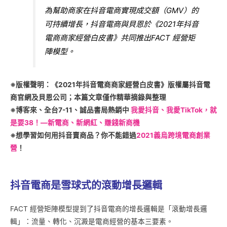
為幫助商家在抖音電商實現成交額（GMV）的
可持續增長，抖音電商與貝恩於《2021年抖音
電商商家經營白皮書》共同推出FACT 經營矩
陣模型。
※版權聲明：《2021年抖音電商商家經營白皮書》版權屬抖音電
商官網及貝恩公司；本篇文章僅作精華摘錄與整理
※博客來、全台7-11、誠品書局熱銷中
我愛抖音、我愛TikTok，就
是要38！—新電商、新網紅、賺錢新商機
※想學習如何用抖音賣商品？你不能錯過
2021義烏跨境電商創業
營
！
抖音電商是雪球式的滾動增長邏輯
FACT 經營矩陣模型提到了抖音電商的增長邏輯是「滾動增長邏
輯」：流量、轉化、沉澱是電商經營的基本三要素。