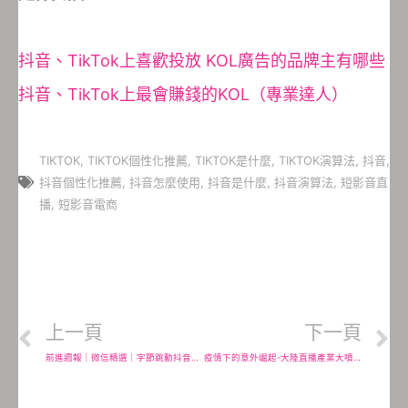
抖音、TikTok上喜歡投放 KOL廣告的品牌主有哪些
抖音、TikTok上最會賺錢的KOL（專業達人）
TIKTOK
,
TIKTOK個性化推薦
,
TIKTOK是什麼
,
TIKTOK演算法
,
抖音
,
抖音個性化推薦
,
抖音怎麼使用
,
抖音是什麼
,
抖音演算法
,
短影音直
播
,
短影音電商
上一頁
下一頁
前進週報｜微信精選｜字節跳動抖音、TikTok的企業文化很「張一鳴」
疫情下的意外崛起-大陸直播產業大噴發，月收入平均人民幣9845