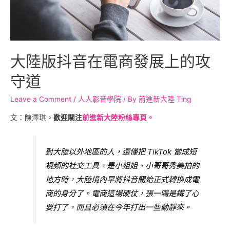
大陸版抖音在電商發展上的攻
守道
Leave a Comment
/
人人影音學院
/ By
前進新大陸 Ting
文：陳澤琪。
歡迎關注
前進新大陸粉絲專頁。
對大陸以外地區的人，還僅把 TikTok 當成短
視頻的社交工具，是小姐姐、小哥哥秀美拍的
地方時，大陸境內早將抖音開始正式轉換成電
商的身分了。電商這場硬仗，張一鳴是鐵了心
要打了，而且必須在今年打出一些動靜來。