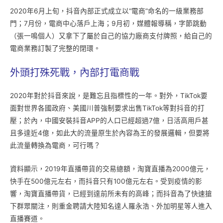
2020年6月上旬，抖音內部正式成立以“電商”命名的一級業務部
門；7月份，電商中心落戶上海；9月初，媒體報導稱，字節跳動
（張一鳴個人）又拿下了屬於自己的協力廠商支付牌照，給自己的
電商業務訂製了完整的閉環。
外頭打殊死戰，內部打電商戰
2020年對於抖音來說，是難忘且指標性的一年。對外，TikTok要
面對世界各國政府、美國川普強制要求出售TikTok等對抖音的打
壓；於內，中國安裝抖音APP的人口已經超過7億，日活高用戶甚
且多達近4億，如此大的流量原生於內容為王的發展邏輯，但要將
此流量轉換為電商，可行嗎？
資料顯示，2019年直播帶貨的交易總額，淘寶直播為2000億元，
快手在500億元左右，而抖音只有100億元左右。受到疫情的影
響，淘寶直播帶貨，已經到達前所未有的高峰；而抖音為了快速搶
下群眾關注，則重金聘請大陸知名達人羅永浩、外加明星等人進入
直播賽道。