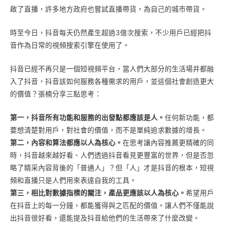
啟了直播，許多地方政府也嘗試直播帶貨，為自己的城市帶貨。
時至今日，抖音每天仍然產生超過3億次搜索，不少用戶已經把抖
音作為日常的視頻搜索引擎在使用了。
抖音已經不再只是一個短視頻平台，當人們大部分的生活場井都融
入了抖音，抖音該如何服務各種需求的用戶，並這個社會創造更大
的價值？張楠分享三點思考：
第一，抖音所有功能和服務的出發點都應該是人。
任何新功能，都
要想清楚對用戶，對社會的價值，而不是單純追求數據的增長。
第二，內容和算法都應以人為核心。
在思考讓內容推薦更精確的同
時，抖音越來越好看、人們透過抖音看見更豐富的世界，但是否忽
略了精采內容背後的「普通人」？但「人」才是抖音的根本，短視
頻和直播只是人們用來表達自我的工具。
第三，相比對數據指標的關注，產品更應該以人為核心。
希望用戶
在抖音上的每一分鐘，都能獲得與之匹配的價值。讓人們不僅能說
出抖音很好看，還能提及抖音給他們的生活帶來了什麼改變。