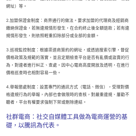
網址）等。
2.加盟保證金制度：商界通行的做法。要求加盟的代理商及經銷商
繳納保證金，若無違規情形發生，在合約終止後全額退款；若有違
規情形發生，則依照輕重扣除部分或全部的金額。
3.巡視監控制度：根據渠道商簽約的網址，或透過搜索引擎，督促
價格政策及規範的落實，並且定期檢查平台是否有亂價或盜賣的行
為，對違者進行糾正、查處。因中心電商高度開放及透明，在進行
價格巡查時也相對容易一些。
4.舉報懲處制度：設置專門的通訊方式（電話、微信），受理對價
格違規行為的舉報，內部也會做限時的查核，對嚴重違規、屢勸不
聽者，平台有權要求強制下架或刪除連結。
社群電商：社交自媒體工具做為電商運營的基
礎，以騰訊為代表。