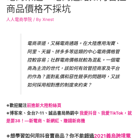
商品價格不採坑
人人電商學院
/ By
Xnest
電商渠道，又稱電商通路。在大陸應用淘寶、
阿里、天貓、拼多多等這類的中心電商價格管
控較容易；社群電商價格就較為混亂。一個電
商為主流的世代，該如何有效管控商家及平台
的作為？面對亂價和惡性競爭的問題時，又該
如何採用相對應的制度來約束？
※歡迎關注
前進新大陸粉絲頁
※博客來、全台7-11、誠品書局熱銷中
我愛抖音、我愛TikTok，就
是要38！—新電商、新網紅、賺錢新商機
※想學習如何用抖音賣商品？你不能錯過
2021義烏跨境電