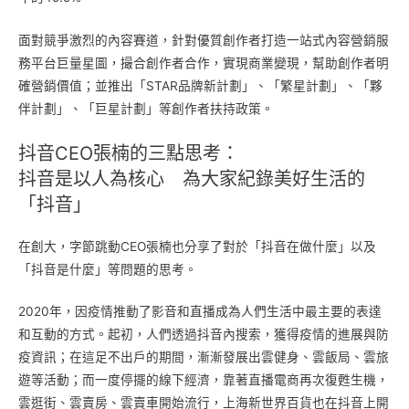
面對競爭激烈的內容賽道，針對優質創作者打造一站式內容營銷服
務平台巨量星圖，撮合創作者合作，實現商業變現，幫助創作者明
確營銷價值；並推出「STAR品牌新計劃」、「繁星計劃」、「夥
伴計劃」、「巨星計劃」等創作者扶持政策。
抖音CEO張楠的三點思考：
抖音是以人為核心 為大家紀錄美好生活的
「抖音」
在創大，字節跳動CEO張楠也分享了對於「抖音在做什麼」以及
「抖音是什麼」等問題的思考。
2020年，因疫情推動了影音和直播成為人們生活中最主要的表達
和互動的方式。起初，人們透過抖音內搜索，獲得疫情的進展與防
疫資訊；在這足不出戶的期間，漸漸發展出雲健身、雲飯局、雲旅
遊等活動；而一度停擺的線下經濟，靠著直播電商再次復甦生機，
雲逛街、雲賣房、雲賣車開始流行，上海新世界百貨也在抖音上開