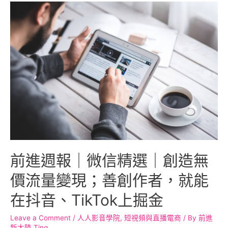
前進週報｜微信精選｜創造無
價流量變現；善創作者，就能
在抖音、TikTok上掘金
Leave a Comment
/
人人影音學院
,
短視頻與直播電商
/ By
前進
新大陸 Ting