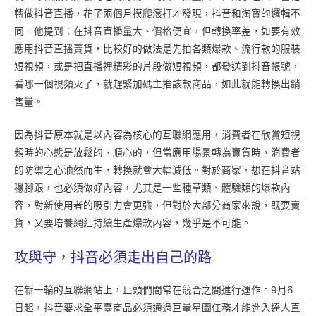
轉做抖音直播，花了兩個月摸爬滾打才發現，抖音和淘寶的邏輯不
同。他提到：在抖音直播量大、價格便宜，但轉換率差，如要有效
應用抖音直播賣貨，比較好的做法是先拍各類爆款、流行款的服裝
短視頻，或是把直播裡精彩的片段做短視頻，都發送到抖音帳號，
看哪一個視頻火了，就趕緊加碼主推該款商品，如此就能轉換出銷
售量。
因為抖音原本就是以內容為核心的互聯網應用，消費者在欣賞短視
頻時的心態是放鬆的、順心的，但當應用場景轉為賣貨時，消費者
的防禦之心油然而生，轉換就會大幅減低。對於商家，想在抖音站
穩腳跟，也必須做好內容，尤其是一些種草類、體驗類的爆款內
容，對新使用者的吸引力會更強，但對於大部分商家來說，既要賣
貨，又要培養網紅持續生產爆款內容，幾乎是不可能。
攻與守，抖音必須走出自己的路
在新一輪的互聯網站上，巨頭們間常在競合之間進行運作。9月6
日起，抖音要求全平臺商品必須通過巨量星圖任務才能進入達人直