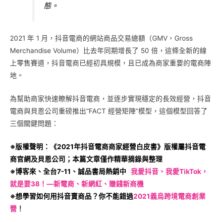
態。
2021 年 1 月，抖音電商的網站商品交易總額（GMV，Gross
Merchandise Volume）比去年同期增長了 50 倍，這條全新的線
上零售賽道，抖音電商已經初具規模，且已成為商家重要的電商陣
地。
為幫助商家快速瞭解抖音電商，並逐步實現穩定的長效經營，抖音
電商與貝恩公司重磅推出“FACT 經營矩陣”模型，這個模型回答了
三個關鍵問題：
※版權聲明：《2021年抖音電商商家經營白皮書》版權屬抖音電
商官網及貝恩公司；本篇文章僅作精華摘錄與整理
※博客來、全台7-11、誠品書局熱銷中
我愛抖音、我愛TikTok，
就是要38！—新電商、新網紅、賺錢新商機
※想學習如何用抖音賣商品？你不能錯過
2021義烏跨境電商創業
營
！