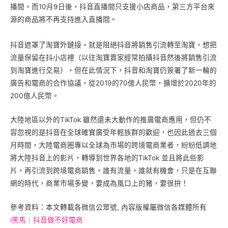
播間。而10月9日後，抖音直播間只支援小店商品，第三方平台來
源的商品將不再支持進入直播間。
抖音遮罩了淘寶外鏈接，就是阻絕抖音將銷售引流轉至淘寶，想把
流量保留在抖小店裡（以往淘寶賣家經常拍攝抖音然後將銷售引流
到淘寶進行交易），但在此情況下，抖音和淘寶仍簽署了新一輪的
廣告和電商的合作協議，從2019的70億人民幣，擴增於2020年的
200億人民幣。
大陸地區以外的TikTok 雖然還未大動作的推廣電商應用，但仍不
容忽視的是抖音在全球確實廣受年輕族群的歡迎，也因此過去三個
月時間，大陸電商圈專以全球為市場的跨境電商業者，紛紛低調地
將大陸抖音上的影片，轉導到世界各地的TikTok 並且將此些影
片，再引流到跨境電商銷售。誰有流量，誰就有機會，只是在互聯
網的時代，商業市場多變，要成為風口上的豬，要很拚！
參考資料：本文轉載各微信公眾號, 內容版權屬微信各媒體所有
i黑馬｜抖音做不好電商