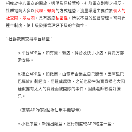
相較於中心電商的開放、透明及易於管控，社群電商則與之相反。
社群電商大多以
代理、微商
的方式經營，流量渠道主要位於
個人的
社交圈、朋友圈
，具有高度
私密性
，所以不易於監督管理。可引進
連坐制度，使上級發揮管理好下級的主動性。
1.社群電商交易平台類型：
a.平台APP型，如有贊、微店、抖音及快手小店，買賣方都
需安裝。
b.獨立APP型，如微商，由電商企業主自己開發。因阿里巴
巴屬於計劃經濟，易造成腐敗，之前也發生淘寶直播老大因
疑似擁有太大的資源而被開除的事件，因此老師較看好騰
訊。
（安裝APP的缺點為佔用手機容量）
c.小程序型，新推出類型，運行制度較APP略差一些。