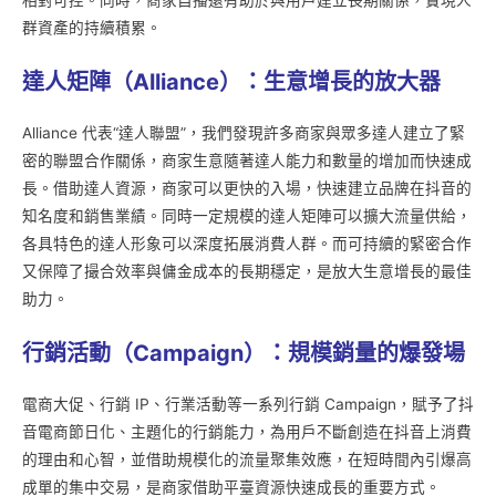
相對可控。同時，商家自播還有助於與用戶建立長期關係，實現人
群資產的持續積累。
達人矩陣（Alliance
）：生意增長的放大器
Alliance 代表“達人聯盟”，我們發現許多商家與眾多達人建立了緊
密的聯盟合作關係，商家生意隨著達人能力和數量的增加而快速成
長。借助達人資源，商家可以更快的入場，快速建立品牌在抖音的
知名度和銷售業績。同時一定規模的達人矩陣可以擴大流量供給，
各具特色的達人形象可以深度拓展消費人群。而可持續的緊密合作
又保障了撮合效率與傭金成本的長期穩定，是放大生意增長的最佳
助力。
行銷活動（Campaign
）：規模銷量的爆發場
電商大促、行銷 IP、行業活動等一系列行銷 Campaign，賦予了抖
音電商節日化、主題化的行銷能力，為用戶不斷創造在抖音上消費
的理由和心智，並借助規模化的流量聚集效應，在短時間內引爆高
成單的集中交易，是商家借助平臺資源快速成長的重要方式。