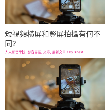
短視頻橫屏和豎屏拍攝有何不
同?
人人影音學院
,
影音專區
,
文章
,
最新文章
/ By
Xnest