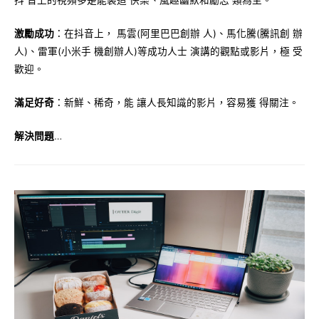
抖 音上的視頻多是能製造 快樂、風趣幽默和勵志 類為主。
激勵成功
：在抖音上， 馬雲(阿里巴巴創辦 人)、馬化騰(騰訊創 辦
人)、雷軍(小米手 機創辦人)等成功人士 演講的觀點或影片，極 受
歡迎。
滿足好奇
：新鮮、稀奇，能 讓人長知識的影片，容易獲 得關注。
解決問題
…