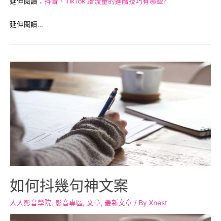
延伸閱讀
：
抖音、TikTok 蹭流量的進階技巧有哪些?
延伸閱讀
…
如何抖幾句神文案
人人影音學院
,
影音專區
,
文章
,
最新文章
/ By
Xnest