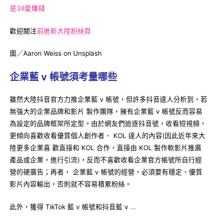
是38愛賺錢
歡迎關注
前進新大陸粉絲頁
圖／Aaron Weiss on
Unsplash
企業藍 v 帳號須考量哪些
雖然大陸抖音官方力推企業藍 v 帳號，但許多抖音達人分析到，若
無強大的企業品牌和影片 製作團隊，擁有企業藍 v 帳號反而容易
為設定的品牌框架所定型。由於網友們追逐抖音號，收看短視頻，
更傾向喜歡收看優質個人創作者、 KOL 達人的內容(因此近年來大
陸更多企業喜 歡直接和 KOL 合作，直接由 KOL 製作軟影片推廣
產品或企業，進行引流)，反而不喜歡收看企業官方帳號所自行經
營的硬廣告；再者， 企業藍 v 帳號的經營，必須要有穩定、優質
影片內容輸出，否則就不容易積累粉絲。
此外，獲得 TikTok 藍 v 帳號和抖音藍 v
…