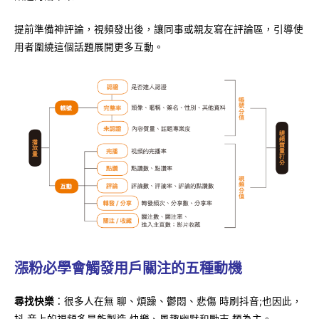
提前準備神評論，視頻發出後，讓同事或親友寫在評論區，引導使
用者圍繞這個話題展開更多互動。
漲粉必學會觸發用戶關注的五種動機
尋找快樂
：很多人在無 聊、煩躁、鬱悶、悲傷 時刷抖音;也因此，